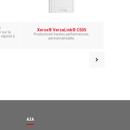
0
Xerox® VersaLink® C505
Xer
 sur la
Productivité hautes performances,
Des performa
 répond à
personnalisable.
Avis des clients pour
A2A
98%
EXCELLENT
Recommandé sur
ProvenExpert.com
4,63 / 5.00
A2A
131
42