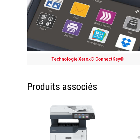
Technologie Xerox® ConnectKey®
Produits associés