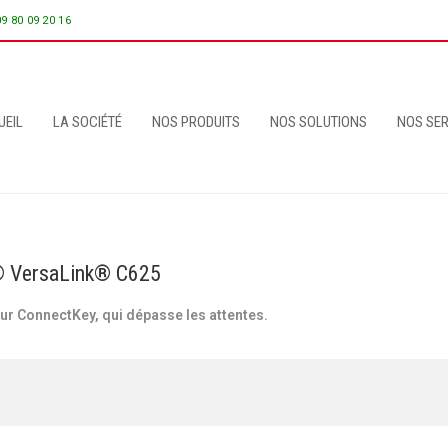
09 80 09 20 16
UEIL
LA SOCIÉTÉ
NOS PRODUITS
NOS SOLUTIONS
NOS SER
x® VersaLink® C625
 sur ConnectKey, qui dépasse les attentes.