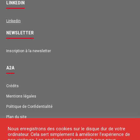
LINKEDIN
Linkedin
NEWSLETTER
Inscription à la newsletter
A2A
Crédits
Mentions légales
Politique de Confidentialité
Plan du site
Contact
Nous enregistrons des cookies sur le disque dur de votre
ordinateur. Cela sert simplement à améliorer l'expérience de