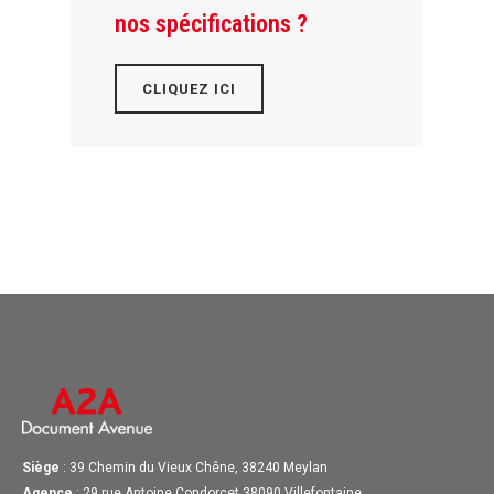
nos spécifications ?
CLIQUEZ ICI
Siège
: 39 Chemin du Vieux Chêne, 38240 Meylan
Agence
: 29 rue Antoine Condorcet 38090 Villefontaine