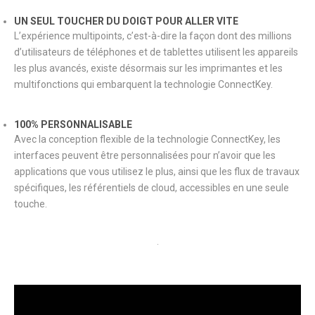
UN SEUL TOUCHER DU DOIGT POUR ALLER VITE
L’expérience multipoints, c’est-à-dire la façon dont des millions
d’utilisateurs de téléphones et de tablettes utilisent les appareils
les plus avancés, existe désormais sur les imprimantes et les
multifonctions qui embarquent la technologie ConnectKey.
100% PERSONNALISABLE
Avec la conception flexible de la technologie ConnectKey, les
interfaces peuvent être personnalisées pour n’avoir que les
applications que vous utilisez le plus, ainsi que les flux de travaux
spécifiques, les référentiels de cloud, accessibles en une seule
touche.