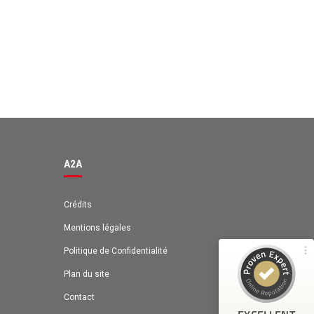
Avis des clients pour
A2A
98%
EXCELLENT
Recommandé sur
A2A
ProvenExpert.com
4,63 / 5.00
131
Crédits
42
Avis sur
Mentions légales
Avis de 1 autre source
ProvenExpert.com
Politique de Confidentialité
ProvenExpert.com
Voir le profil sur
Plan du site
Anonyme
Contact
4