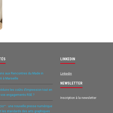
TÉS
LINKEDIN
ons aux Rencontres du Made in
Linkedin
6 à Marseille
NEWSLETTER
duire les coûts d’impression tout en
t vos engagements RSE ?
Inscription à la newsletter
icio™ : une nouvelle presse numérique
it les standards des arts graphiques