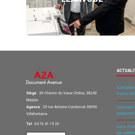
ses processus documentaires.
DÉCOUVRIR L'ARTICLE
ACTUALI
A2A Soluti
Siège
: 39 Chemin du Vieux Chêne, 38240
France 202
Meylan
Agence
: 29 rue Antoine Condorcet 38090
Comment ré
respectan
Villefontaine
Tel
: 04 76 41 19 20
Xerox Prof
qui redéfin