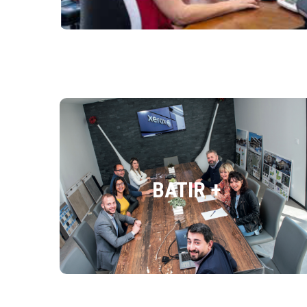
Batir +
La dématérialisation du document pour se
BATIR +
concentrer sur son cœur de métier
DÉCOUVRIR L'ARTICLE