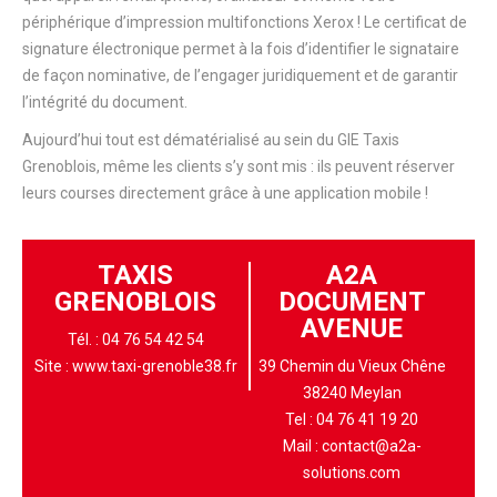
périphérique d’impression multifonctions Xerox ! Le certificat de
signature électronique permet à la fois d’identifier le signataire
de façon nominative, de l’engager juridiquement et de garantir
l’intégrité du document.
Aujourd’hui tout est dématérialisé au sein du GIE Taxis
Grenoblois, même les clients s’y sont mis : ils peuvent réserver
leurs courses directement grâce à une application mobile !
TAXIS
A2A
GRENOBLOIS
DOCUMENT
AVENUE
Tél. : 04 76 54 42 54
Site : www.taxi-grenoble38.fr
39 Chemin du Vieux Chêne
38240 Meylan
Tel :
04 76 41 19 20
Mail :
contact@a2a-
solutions.com