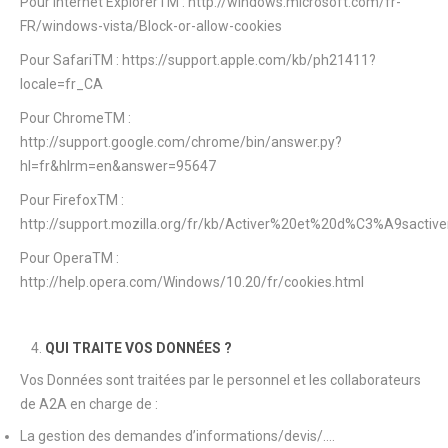
Pour Internet ExplorerTM : http://windows.microsoft.com/fr-
FR/windows-vista/Block-or-allow-cookies
Pour SafariTM : https://support.apple.com/kb/ph21411?
locale=fr_CA
Pour ChromeTM :
http://support.google.com/chrome/bin/answer.py?
hl=fr&hlrm=en&answer=95647
Pour FirefoxTM :
http://support.mozilla.org/fr/kb/Activer%20et%20d%C3%A9sactiv
Pour OperaTM :
http://help.opera.com/Windows/10.20/fr/cookies.html
QUI TRAITE VOS DONNÉES ?
Vos Données sont traitées par le personnel et les collaborateurs
de A2A en charge de :
La gestion des demandes d’informations/devis/….