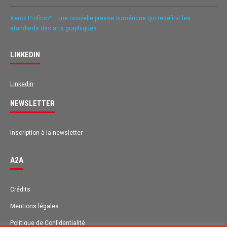
Xerox Proficio™ : une nouvelle presse numérique qui redéfinit les
standards des arts graphiques
LINKEDIN
Linkedin
NEWSLETTER
Inscription à la newsletter
A2A
Avis des clients pour
A2A
Crédits
Mentions légales
EXCELLENT
98%
Recommandé sur
Politique de Confidentialité