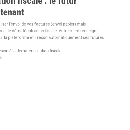
ion fiscale : le futur
tenant
er l’envoi de vos factures (envoi papier) mais
 de dématérialisation fiscale. Votre client renseigne
r la plateforme et il reçoit automatiquement ses futures
on à la dématérialisation fiscale
ts