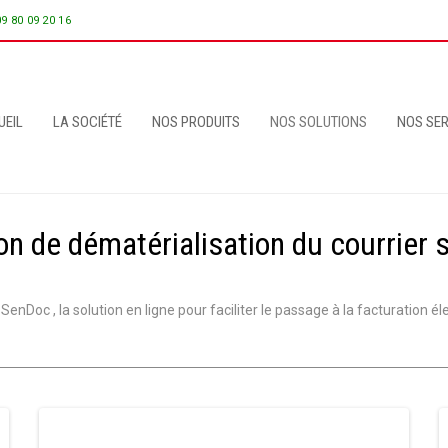
09 80 09 20 16
UEIL
LA SOCIÉTÉ
NOS PRODUITS
NOS SOLUTIONS
NOS SER
on de dématérialisation du courrier 
enDoc , la solution en ligne pour faciliter le passage à la facturation él