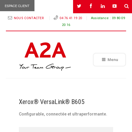
ESPACE CLIENT
NOUS CONTACTER
04 76 41 19 20
Assistance :
09 80 09
20 16
Menu
Xerox® VersaLink® B605
Configurable, connectée et ultraperformante.