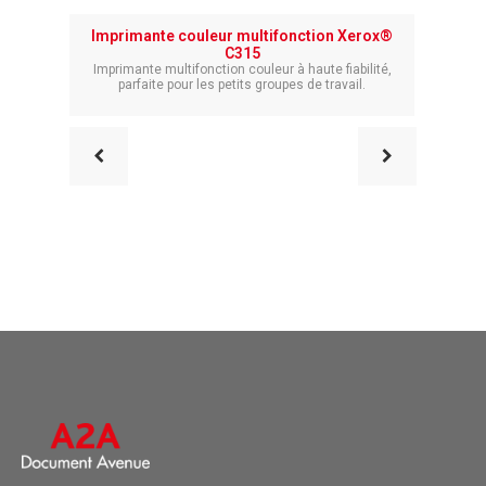
Imprimante couleur multifonction Xerox®
C315
L’assist
Imprimante multifonction couleur à haute fiabilité,
parfaite pour les petits groupes de travail.