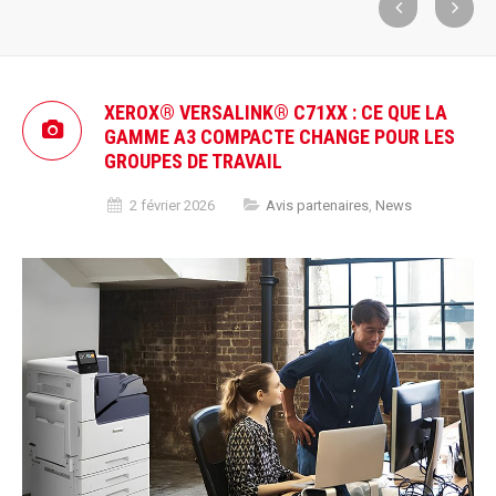
XEROX® VERSALINK® C71XX : CE QUE LA
GAMME A3 COMPACTE CHANGE POUR LES
GROUPES DE TRAVAIL
2 février 2026
Avis partenaires
,
News