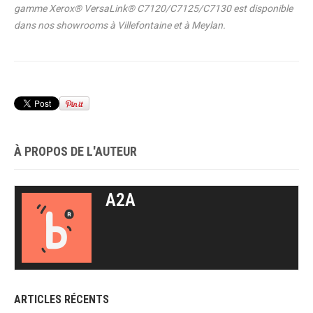
gamme Xerox® VersaLink® C7120/C7125/C7130 est disponible
dans nos showrooms à Villefontaine et à Meylan.
À PROPOS DE L'AUTEUR
A2A
ARTICLES RÉCENTS