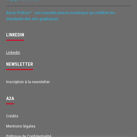
Xerox Proficio™ : une nouvelle presse numérique qui redéfinit les
standards des arts graphiques
LINKEDIN
Linkedin
NEWSLETTER
Inscription à la newsletter
A2A
Avis des clients pour
A2A
Crédits
Mentions légales
EXCELLENT
98%
Recommandé sur
Politique de Confidentialité