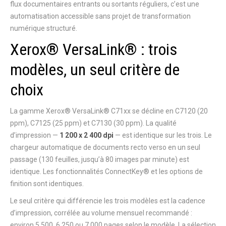
flux documentaires entrants ou sortants réguliers, c’est une
automatisation accessible sans projet de transformation
numérique structuré.
Xerox® VersaLink® : trois
modèles, un seul critère de
choix
La gamme Xerox® VersaLink® C71xx se décline en C7120 (20
ppm), C7125 (25 ppm) et C7130 (30 ppm). La qualité
d’impression —
1 200 x 2 400 dpi
— est identique sur les trois. Le
chargeur automatique de documents recto verso en un seul
passage (130 feuilles, jusqu’à 80 images par minute) est
identique. Les fonctionnalités ConnectKey® et les options de
finition sont identiques.
Le seul critère qui différencie les trois modèles est la cadence
d’impression, corrélée au volume mensuel recommandé :
environ 5 500, 6 250 ou 7 000 pages selon le modèle. La sélection