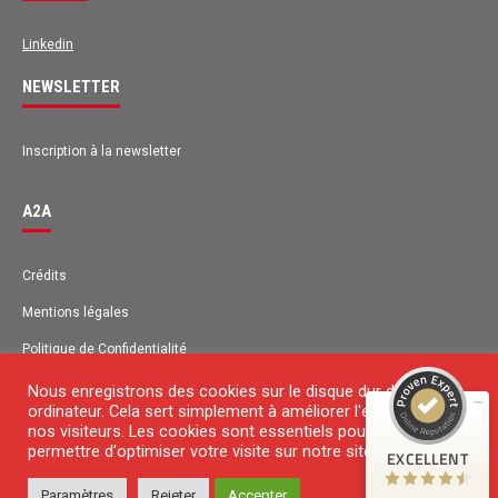
Linkedin
NEWSLETTER
Inscription à la newsletter
A2A
Avis des clients pour
A2A
Crédits
Mentions légales
EXCELLENT
98%
Recommandé sur
Politique de Confidentialité
ProvenExpert.com
4,63 / 5.00
Plan du site
Nous enregistrons des cookies sur le disque dur de votre
ordinateur. Cela sert simplement à améliorer l'expérience de
131
42
Contact
nos visiteurs. Les cookies sont essentiels pour nous
Avis sur
permettre d'optimiser votre visite sur notre site Web.
EXCELLENT
Avis de 1 autre source
ProvenExpert.com
Paramètres
Rejeter
Accepter
© 2018 Copyright