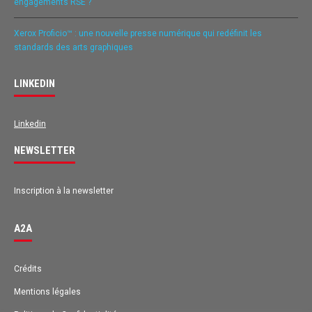
engagements RSE ?
Xerox Proficio™ : une nouvelle presse numérique qui redéfinit les
standards des arts graphiques
LINKEDIN
Linkedin
NEWSLETTER
Inscription à la newsletter
A2A
Avis des clients pour
A2A
Crédits
Mentions légales
EXCELLENT
98%