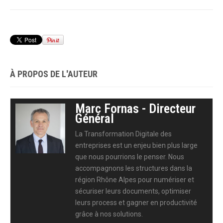
À PROPOS DE L'AUTEUR
Marc Fornas - Directeur
Général
La Transformation Digitale des
entreprises est un enjeu bien plus large
que nous pourrions le penser. Nous
accompagnons les structures dans la
région Rhône Alpes pour numériser et
sécuriser leurs documents, optimiser
leurs process et gagner en productivité
grâce à nos solutions.