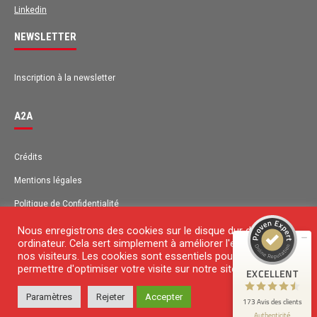
Linkedin
NEWSLETTER
Inscription à la newsletter
A2A
Avis des clients pour
A2A
Crédits
Mentions légales
EXCELLENT
98%
Recommandé sur
Politique de Confidentialité
ProvenExpert.com
4,63 / 5.00
Plan du site
Nous enregistrons des cookies sur le disque dur de votre
ordinateur. Cela sert simplement à améliorer l'expérience de
131
42
Contact
nos visiteurs. Les cookies sont essentiels pour nous
Avis sur
permettre d'optimiser votre visite sur notre site Web.
EXCELLENT
Avis de 1 autre source
ProvenExpert.com
Paramètres
Rejeter
Accepter
© 2018 Copyright
173 Avis des clients
ProvenExpert.com
Voir le profil sur
Authenticité