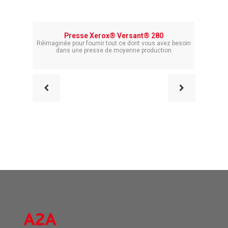
Impri
Presse Xerox® Versant® 280
Réimaginée pour fournir tout ce dont vous avez besoin
Une
dans une presse de moyenne production