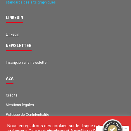
standards des arts graphiques
LINKEDIN
Linkedin
NEWSLETTER
Inscription à la newsletter
A2A
Avis des clients pour
A2A
Crédits
EXCELLENT
Mentions légales
98%
Recommandé sur
Politique de Confidentialité
ProvenExpert.com
4,63 / 5.00
Plan du site
Nous enregistrons des cookies sur le disque dur de votre