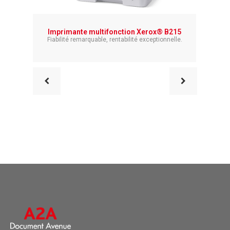
Imprimante multifonction Xerox® B215
Impr
Fiabilité remarquable, rentabilité exceptionnelle.
Fiabil