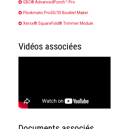
GBC® AdvancedPunch™ Pro
Plockmatic Pro50/35 Booklet Maker
Xerox® SquareFold® Trimmer Module
Vidéos associées
Documents associés