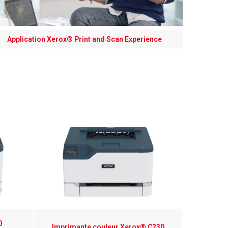
Application Xerox® Print and Scan Experience
Impriman
0
Imprimante couleur Xerox® C230