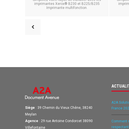
imprimantes Xerox® B230 et B225/B235
impri
Imprimante multifonction.
ACTUALI
A2A Soluti
Siège
: 39 Chemin du Vieux Chêne, 38240
France 202
Meylan
Agence
: 29 rue Antoine Condorcet 38090
Comment ré
respectan
Villefontaine