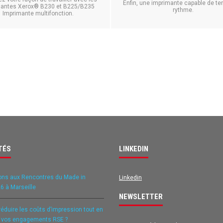
Enfin, une imprimante capable de ten
mantes Xerox® B230 et B225/B235
rythme.
Imprimante multifonction.
TÉS
LINKEDIN
ons aux Rencontres du Made in
Linkedin
6 à Marseille
NEWSLETTER
duire les coûts d’impression tout en
t vos engagements RSE ?