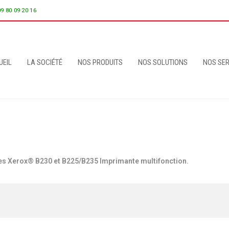
09 80 09 20 16
UEIL
LA SOCIÉTÉ
NOS PRODUITS
NOS SOLUTIONS
NOS SER
ntes Xerox® B230 et B225/B235 Imprimante multifonction.