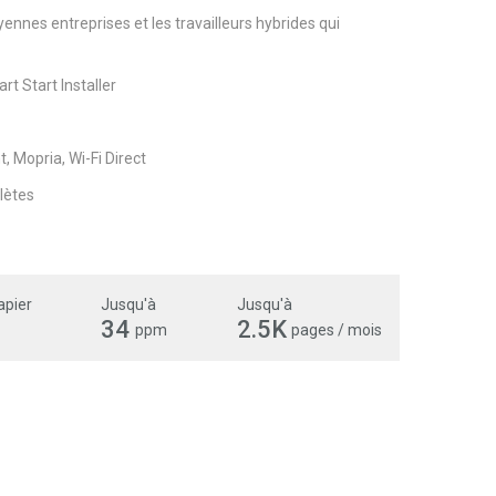
yennes entreprises et les travailleurs hybrides qui
rt Start Installer
, Mopria, Wi-Fi Direct
lètes
apier
Jusqu'à
Jusqu'à
34
2.5K
ppm
pages / mois