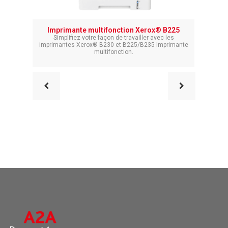
Imprimante multifonction Xerox® B225
Imprim
Simplifiez votre façon de travailler avec les
imprimantes Xerox® B230 et B225/B235 Imprimante
Fa
multifonction.