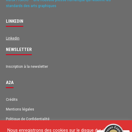
standards des arts graphiques
LINKEDIN
Linkedin
NEWSLETTER
Inscription à la newsletter
A2A
Avis des clients pour
A2A
Crédits
Mentions légales
EXCELLENT
98%
Recommandé sur
Politique de Confidentialité
ProvenExpert.com
4,63 / 5.00
Plan du site
Nous enregistrons des cookies sur le disque dur de votre