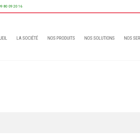
09 80 09 20 16
UEIL
LA SOCIÉTÉ
NOS PRODUITS
NOS SOLUTIONS
NOS SER