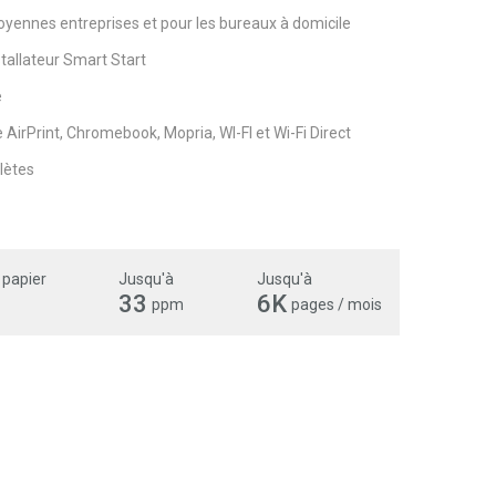
moyennes entreprises et pour les bureaux à domicile
nstallateur Smart Start
e
 AirPrint, Chromebook, Mopria, WI-FI et Wi-Fi Direct
lètes
 papier
Jusqu'à
Jusqu'à
33
6K
ppm
pages / mois