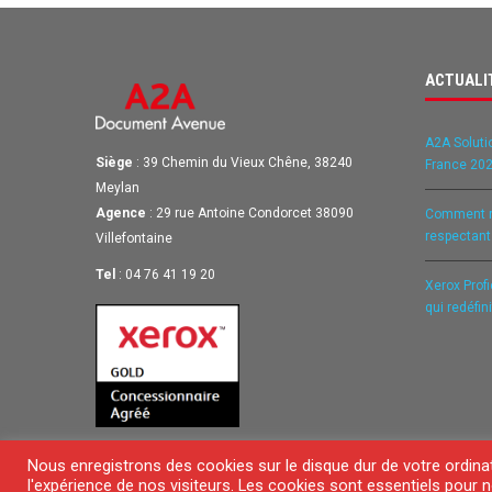
ACTUALI
A2A Soluti
Siège
: 39 Chemin du Vieux Chêne, 38240
France 202
Meylan
Agence
: 29 rue Antoine Condorcet 38090
Comment ré
respectan
Villefontaine
Tel
: 04 76 41 19 20
Xerox Prof
qui redéfin
Nous enregistrons des cookies sur le disque dur de votre ordina
© 2018 Copyright
l'expérience de nos visiteurs. Les cookies sont essentiels pour n