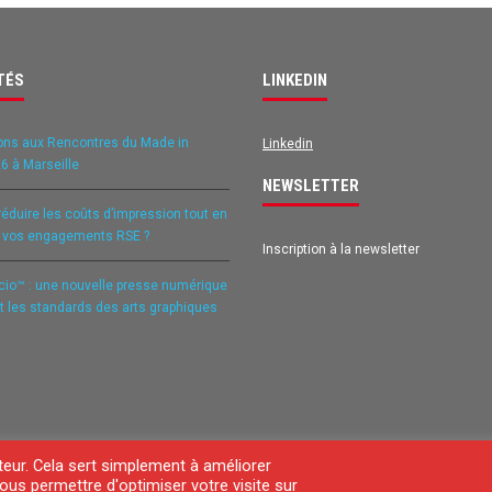
TÉS
LINKEDIN
ons aux Rencontres du Made in
Linkedin
6 à Marseille
NEWSLETTER
duire les coûts d’impression tout en
t vos engagements RSE ?
Inscription à la newsletter
icio™ : une nouvelle presse numérique
it les standards des arts graphiques
teur. Cela sert simplement à améliorer
ous permettre d'optimiser votre visite sur