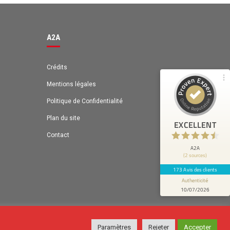
Recommandé sur
ProvenExpert.com
4,63 / 5.00
A2A
131
42
Avis sur
Avis de 1 autre source
ProvenExpert.com
Crédits
Mentions légales
ProvenExpert.com
Voir le profil sur
Politique de Confidentialité
Anonyme
Plan du site
4
EXCELLENT
Bénéfices: Gain de temps
Contact
A2A
(2 sources)
173 Avis des clients
Authenticité
10/07/2026
Paramètres
Rejeter
Accepter