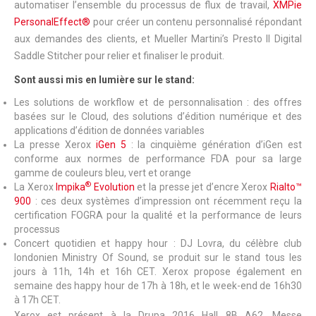
automatiser l’ensemble du processus de flux de travail,
XMPie
PersonalEffect®
pour créer un contenu personnalisé répondant
aux demandes des clients, et Mueller Martini’s Presto II Digital
Saddle Stitcher pour relier et finaliser le produit.
Sont aussi mis en lumière sur le stand:
Les solutions de workflow et de personnalisation : des offres
basées sur le Cloud, des solutions d’édition numérique et des
applications d’édition de données variables
La presse Xerox
iGen 5
: la cinquième génération d’iGen est
conforme aux normes de performance FDA pour sa large
gamme de couleurs bleu, vert et orange
®
La Xerox
Impika
Evolution
et la presse jet d’encre Xerox
Rialto™
900
: ces deux systèmes d’impression ont récemment reçu la
certification FOGRA pour la qualité et la performance de leurs
processus
Concert quotidien et happy hour : DJ Lovra, du célèbre club
londonien Ministry Of Sound, se produit sur le stand tous les
jours à 11h, 14h et 16h CET. Xerox propose également en
semaine des happy hour de 17h à 18h, et le week-end de 16h30
à 17h CET.
Xerox est présent à la Drupa 2016 Hall 8B A62, Messe