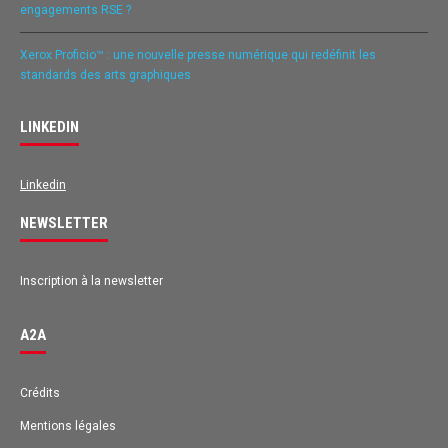
engagements RSE ?
Xerox Proficio™ : une nouvelle presse numérique qui redéfinit les
standards des arts graphiques
LINKEDIN
Linkedin
NEWSLETTER
Inscription à la newsletter
A2A
Avis des clients pour
A2A
Crédits
Mentions légales
EXCELLENT
98%