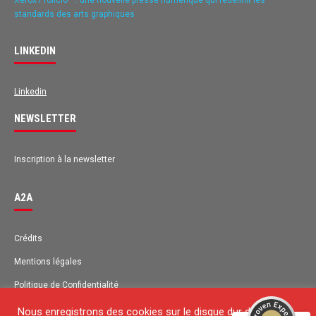
standards des arts graphiques
LINKEDIN
Linkedin
NEWSLETTER
Inscription à la newsletter
A2A
Avis des clients pour
A2A
Crédits
Mentions légales
EXCELLENT
98%
Recommandé sur
Politique de Confidentialité
ProvenExpert.com
4,63 / 5.00
Plan du site
Nous enregistrons des cookies sur le disque dur de votre