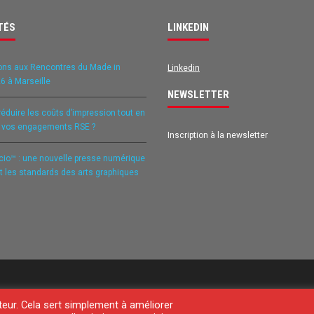
TÉS
LINKEDIN
ons aux Rencontres du Made in
Linkedin
6 à Marseille
NEWSLETTER
duire les coûts d’impression tout en
t vos engagements RSE ?
Inscription à la newsletter
icio™ : une nouvelle presse numérique
it les standards des arts graphiques
teur. Cela sert simplement à améliorer