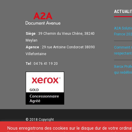
ACTUALI
A2A Soluti
Siège
: 39 Chemin du Vieux Chêne, 38240
France 202
Meylan
Agence
: 29 rue Antoine Condorcet 38090
Comment ré
respectan
Villefontaine
Tel
: 04 76 41 19 20
Xerox Prof
qui redéfin
© 2018 Copyright
Nous enregistrons des cookies sur le disque dur de votre ordina