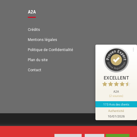
98%
EXCELLENT
Recommandé sur
A2A
ProvenExpert.com
4,63 / 5.00
131
Crédits
42
Avis sur
Mentions légales
Avis de 1 autre source
ProvenExpert.com
Politique de Confidentialité
ProvenExpert.com
Voir le profil sur
Plan du site
Anonyme
Contact
4
EXCELLENT
Bénéfices: Gain de temps
A2A
(2 sources)
173 Avis des clients
Authenticité
10/07/2026