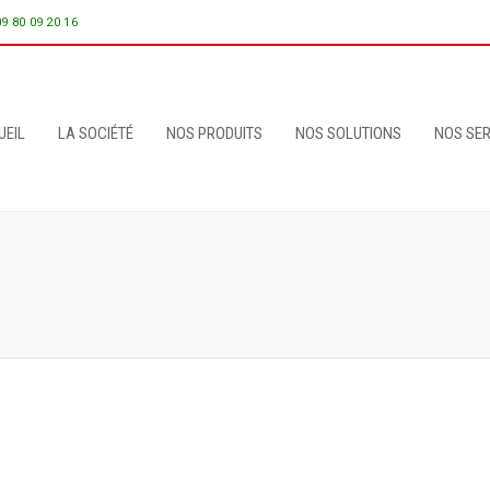
09 80 09 20 16
UEIL
LA SOCIÉTÉ
NOS PRODUITS
NOS SOLUTIONS
NOS SER