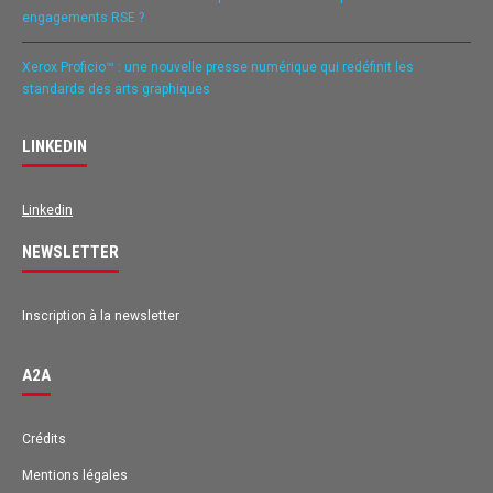
engagements RSE ?
Xerox Proficio™ : une nouvelle presse numérique qui redéfinit les
standards des arts graphiques
LINKEDIN
Linkedin
NEWSLETTER
Inscription à la newsletter
A2A
Avis des clients pour
A2A
Crédits
Mentions légales
EXCELLENT
98%