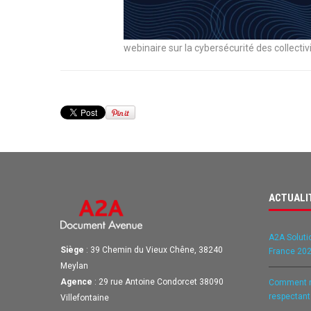
webinaire sur la cybersécurité des collectiv
ACTUALI
A2A Soluti
Siège
: 39 Chemin du Vieux Chêne, 38240
France 202
Meylan
Agence
: 29 rue Antoine Condorcet 38090
Comment ré
respectan
Villefontaine