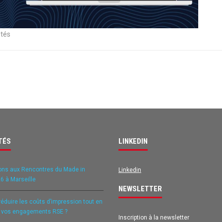
ités
TÉS
LINKEDIN
ons aux Rencontres du Made in
Linkedin
6 à Marseille
NEWSLETTER
duire les coûts d’impression tout en
t vos engagements RSE ?
Inscription à la newsletter