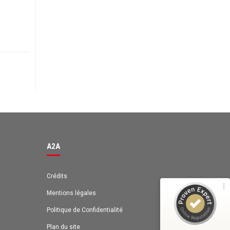
Avis des clients pour
A2A
98%
EXCELLENT
Recommandé sur
ProvenExpert.com
4,63 / 5.00
A2A
131
42
Avis sur
Avis de 1 autre source
ProvenExpert.com
Crédits
Mentions légales
ProvenExpert.com
Voir le profil sur
Politique de Confidentialité
Anonyme
Plan du site
4