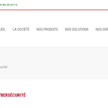
09 80 09 20 16
UEIL
LA SOCIÉTÉ
NOS PRODUITS
NOS SOLUTIONS
NOS SER
urité
CYBERSÉCURITÉ