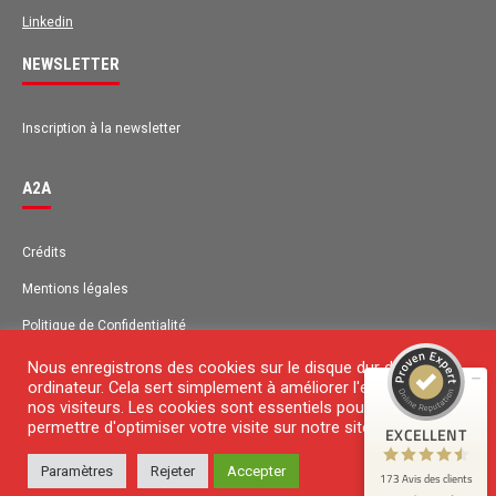
Linkedin
NEWSLETTER
Inscription à la newsletter
A2A
Avis des clients pour
A2A
Crédits
Mentions légales
EXCELLENT
98%
Recommandé sur
Politique de Confidentialité
ProvenExpert.com
4,63 / 5.00
Plan du site
Nous enregistrons des cookies sur le disque dur de votre
ordinateur. Cela sert simplement à améliorer l'expérience de
131
42
Contact
nos visiteurs. Les cookies sont essentiels pour nous
Avis sur
permettre d'optimiser votre visite sur notre site Web.
EXCELLENT
Avis de 1 autre source
ProvenExpert.com
Paramètres
Rejeter
Accepter
© 2018 Copyright
173 Avis des clients
ProvenExpert.com
Voir le profil sur