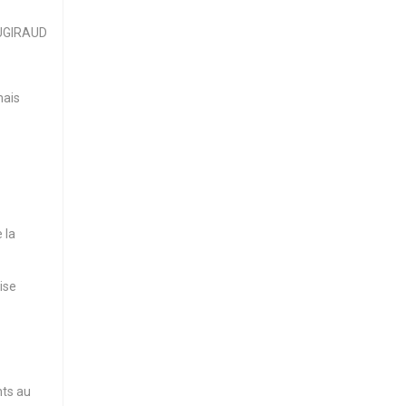
AUGIRAUD
mais
 la
ise
nts au