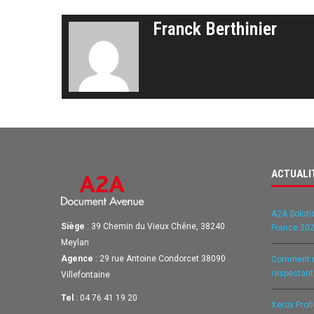
Franck Berthinier
ACTUALI
A2A Soluti
Siège
: 39 Chemin du Vieux Chêne, 38240
France 202
Meylan
Agence
: 29 rue Antoine Condorcet 38090
Comment ré
respectan
Villefontaine
Tel
: 04 76 41 19 20
Xerox Prof