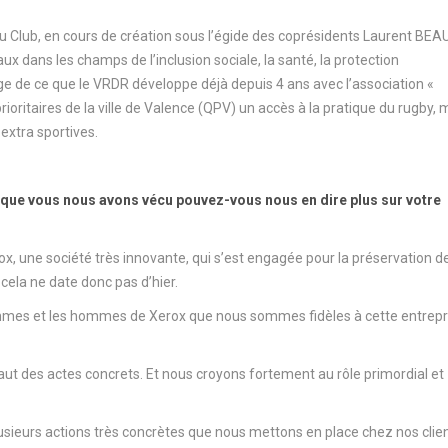
u Club, en cours de création sous l’égide des coprésidents Laurent BE
ux dans les champs de l’inclusion sociale, la santé, la protection
ge de ce que le VRDR développe déjà depuis 4 ans avec l’association «
ioritaires de la ville de Valence (QPV) un accès à la pratique du rugby, 
extra sportives.
e que vous nous avons vécu pouvez-vous nous en dire plus sur votre
 une société très innovante, qui s’est engagée pour la préservation de
cela ne date donc pas d’hier.
emmes et les hommes de Xerox que nous sommes fidèles à cette entrepr
l faut des actes concrets. Et nous croyons fortement au rôle primordial et
lusieurs actions très concrètes que nous mettons en place chez nos clie