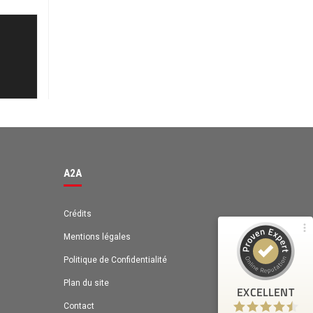
Avis des clients pour
A2A
98%
EXCELLENT
Recommandé sur
ProvenExpert.com
4,63 / 5.00
A2A
131
42
Avis sur
Avis de 1 autre source
ProvenExpert.com
Crédits
Mentions légales
ProvenExpert.com
Voir le profil sur
Politique de Confidentialité
Anonyme
Plan du site
4
EXCELLENT
Bénéfices: Gain de temps
Contact