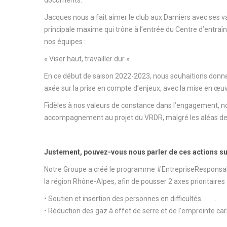
documents.
Jacques nous a fait aimer le club aux Damiers avec ses v
principale maxime qui trône à l’entrée du Centre d’ent
nos équipes :
« Viser haut, travailler dur ».
En ce début de saison 2022-2023, nous souhaitions donn
axée sur la prise en compte d’enjeux, avec la mise en œuvr
Fidèles à nos valeurs de constance dans l’engagement, n
accompagnement au projet du VRDR, malgré les aléas de 
Justement, pouvez-vous nous parler de ces actions su
Notre Groupe a créé le programme #EntrepriseResponsable 
la région Rhône-Alpes, afin de pousser 2 axes prioritaires 
• Soutien et insertion des personnes en difficultés. .
• Réduction des gaz à effet de serre et de l’empreinte ca