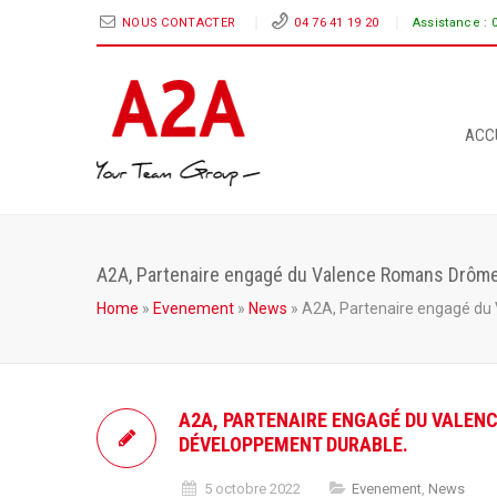
NOUS CONTACTER
04 76 41 19 20
Assistance :
ACC
A2A, Partenaire engagé du Valence Romans Drôme R
Home
»
Evenement
»
News
»
A2A, Partenaire engagé du 
A2A, PARTENAIRE ENGAGÉ DU VALENC
DÉVELOPPEMENT DURABLE.
5 octobre 2022
Evenement
,
News