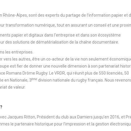
n Rhône-Alpes, sont des experts du partage de l’information papier et di
leur transformation numérique, tout en assurant un conseil et une proxim
ments papier et digitaux dans l’entreprise et dans son écosystème
ur des solutions de dématérialisation de la chaîne documentaire.
ans les entreprises.
ner vers les autres, être un co-acteur de la vie non seulement économiq
groupe est fier de donner une nouvelle dimension à son partenariat histor
nce Romans Drôme Rugby. Le VRDR, qui réunit plus de 550 licenciés, 50
ème
ée en Nationale, 3
division nationale du rugby français. Nous revenon
iat de valeur.
 ?
 avec Jacques Ritton, Président du club aux Damiers jusqu’en 2016, et Pr
es le partenaire historique pour l’impression et la gestion électroniq