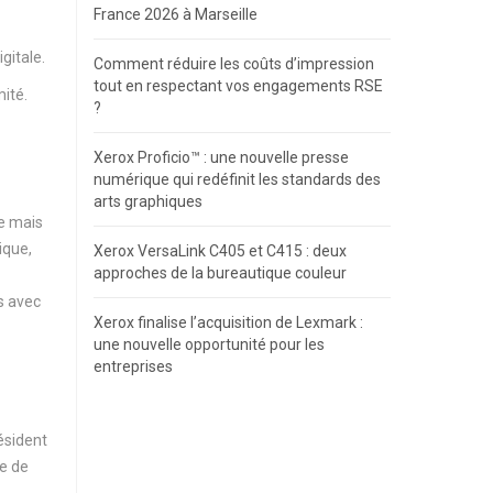
France 2026 à Marseille
gitale.
Comment réduire les coûts d’impression
tout en respectant vos engagements RSE
ité.
?
Xerox Proficio™ : une nouvelle presse
numérique qui redéfinit les standards des
arts graphiques
ue mais
ique,
Xerox VersaLink C405 et C415 : deux
approches de la bureautique couleur
s avec
Xerox finalise l’acquisition de Lexmark :
une nouvelle opportunité pour les
entreprises
ésident
ue de