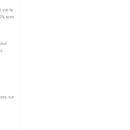
 par la
00% avec
plus
s.
ses, sur