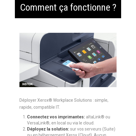
Comment ça fonctionne ?
Déployer Xerox® Workplace Solutions : simple,
rapide, compatible IT.
Connectez vos imprimantes:
altaLink® ou
VersaLink®, en local ou via le cloud.
Déployez la solution:
sur vos serveurs (Suite)
ou en hébergement Xerox (Cloud). Aucun