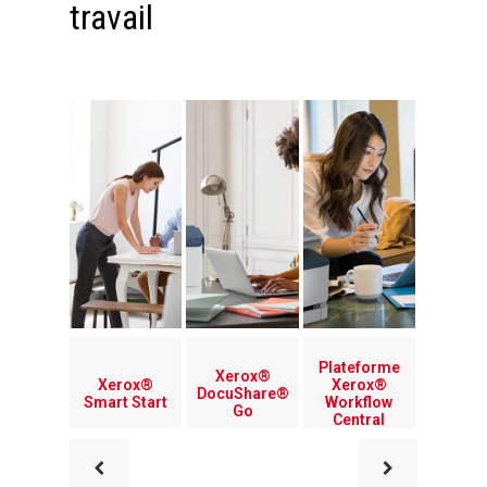
travail
Plateforme
Xerox®
Xerox®
Xerox®
DocuShare®
Smart Start
Workflow
Go
Central