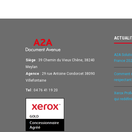
ACTUALI
A2A Soluti
Siège
: 39 Chemin du Vieux Chêne, 38240
France 202
Meylan
Agence
: 29 rue Antoine Condorcet 38090
Comment ré
respectan
Villefontaine
Tel
: 04 76 41 19 20
Xerox Prof
qui redéfin