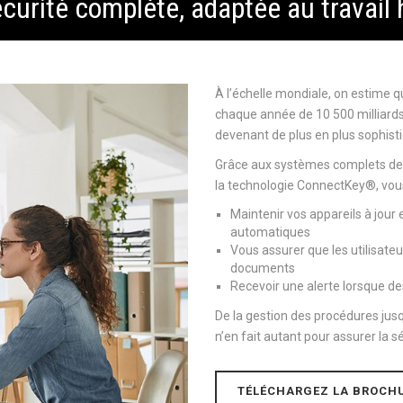
curité complète, adaptée au travail 
À l’échelle mondiale, on estime qu
chaque année de 10 500 milliards 
devenant de plus en plus sophist
Grâce aux systèmes complets de s
la technologie ConnectKey®, vou
Maintenir vos appareils à jour
automatiques
Vous assurer que les utilisate
documents
Recevoir une alerte lorsque d
De la gestion des procédures jusq
n’en fait autant pour assurer la s
TÉLÉCHARGEZ LA BROCH