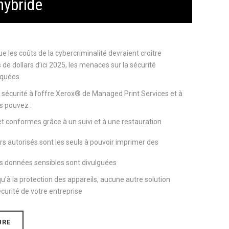
hybride
e les coûts de la cybercriminalité devraient croître
de dollars d’ici 2025, les menaces sur la sécurité
iquées.
écurité à l’offre Xerox® de Managed Print Services et à
s pouvez :
 et conformes grâce à un suivi et à une restauration
urs autorisés sont les seuls à pouvoir imprimer des
es données sensibles sont divulguées
u’à la protection des appareils, aucune autre solution
écurité de votre entreprise
URE