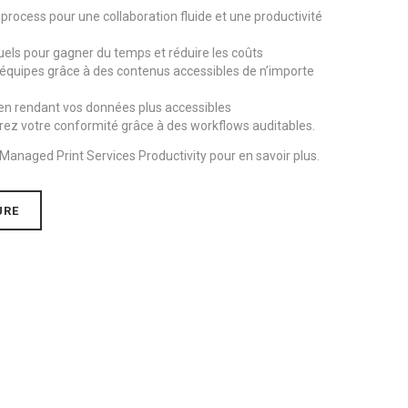
rocess pour une collaboration fluide et une productivité
ls pour gagner du temps et réduire les coûts
re équipes grâce à des contenus accessibles de n’importe
 en rendant vos données plus accessibles
orez votre conformité grâce à des workflows auditables.
anaged Print Services Productivity pour en savoir plus.
URE
Avis des clients pour