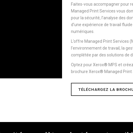
Faites-vous accompagner pour ren
Managed Print Services vous donn
pour la sécurité, l’analyse des d
d’une expérience de travail fluide
numériques.
L’offre Managed Print Services (
l’environnement de travail, la ges
complétée par des solutions de di
Optez pour Xerox® MPS et créez un 
brochure Xerox® Managed Print S
TÉLÉCHARGEZ LA BROCH