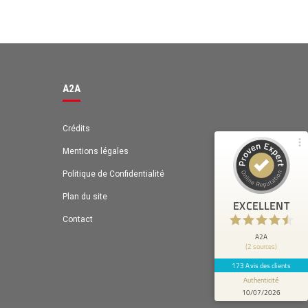
A2A
98%
EXCELLENT
Recommandé sur
ProvenExpert.com
4,63 / 5.00
A2A
131
42
Avis sur
Avis de 1 autre source
ProvenExpert.com
Crédits
Mentions légales
ProvenExpert.com
Voir le profil sur
Politique de Confidentialité
Anonyme
Plan du site
4
EXCELLENT
Bénéfices: Gain de temps
Contact
A2A
(2 sources)
173 Avis des clients
Authenticité
10/07/2026