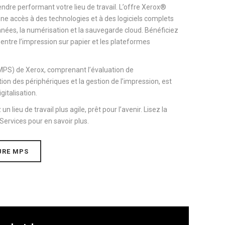
dre performant votre lieu de travail. L’offre Xerox®
e accès à des technologies et à des logiciels complets
onnées, la numérisation et la sauvegarde cloud. Bénéficiez
 entre l’impression sur papier et les plateformes
MPS) de Xerox, comprenant l’évaluation de
tion des périphériques et la gestion de l’impression, est
gitalisation.
lieu de travail plus agile, prêt pour l’avenir. Lisez la
ervices pour en savoir plus.
URE MPS