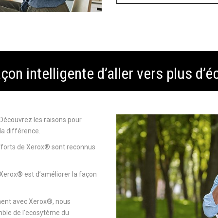
çon intelligente d’aller vers plus d’é
. Découvrez les raisons pour
la différence.
efforts de Xerox® sont reconnus
e Xerox® est d’améliorer la façon
ement avec Xerox®, nous
emble de l’ecosytème du