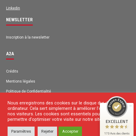
Linkedin
NEWSLETTER
Inscription à la newsletter
A2A
Avis des clients pour
A2A
Crédits
EXCELLENT
Mentions légales
98%
Recommandé sur
Politique de Confidentialité
ProvenExpert.com
4,63 / 5.00
Plan du site
Nous enregistrons des cookies sur le disque dur de votre
ordinateur. Cela sert simplement à améliorer l'expérience de
131
42
Contact
nos visiteurs. Les cookies sont essentiels pour nous
Avis sur
permettre d'optimiser votre visite sur notre site Web.
EXCELLENT
Avis de 1 autre source
ProvenExpert.com
Paramètres
Rejeter
Accepter
© 2018 Copyright
173 Avis des clients