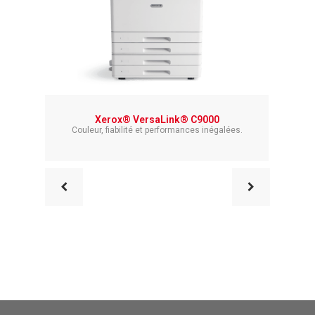
Xerox® VersaLink® C9000
Couleur, fiabilité et performances inégalées.
L’assist