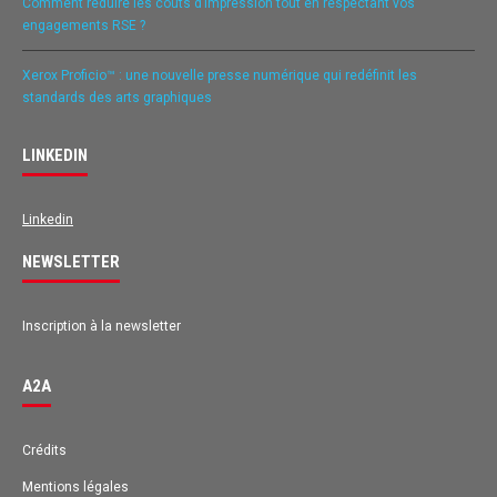
Comment réduire les coûts d’impression tout en respectant vos
engagements RSE ?
Xerox Proficio™ : une nouvelle presse numérique qui redéfinit les
standards des arts graphiques
LINKEDIN
Linkedin
NEWSLETTER
Inscription à la newsletter
A2A
Avis des clients pour
A2A
Crédits
Mentions légales
EXCELLENT