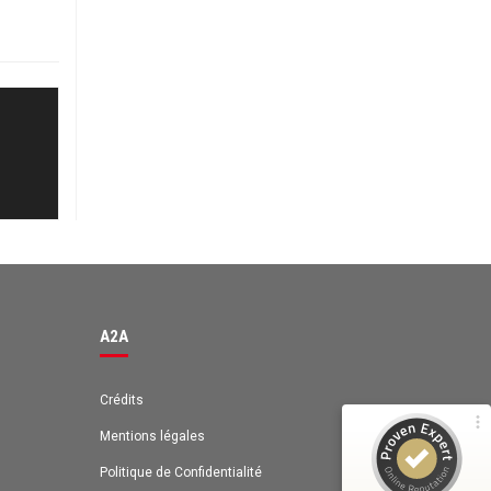
Avis des clients pour
A2A
98%
EXCELLENT
Recommandé sur
ProvenExpert.com
4,63 / 5.00
A2A
131
42
Avis sur
Avis de 1 autre source
ProvenExpert.com
Crédits
Mentions légales
ProvenExpert.com
Voir le profil sur
Politique de Confidentialité