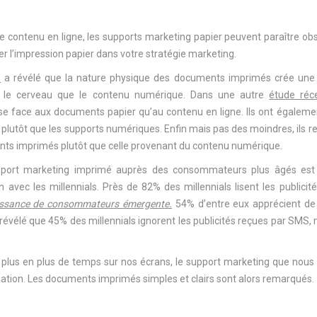
e contenu en ligne, les supports marketing papier peuvent paraître obso
égrer l’impression papier dans votre stratégie marketing.
e
a révélé que la nature physique des documents imprimés crée une
ur le cerveau que le contenu numérique. Dans une autre
étude réc
nse face aux documents papier qu’au contenu en ligne. Ils ont égalem
 plutôt que les supports numériques. Enfin mais pas des moindres, ils r
nts imprimés plutôt que celle provenant du contenu numérique.
support marketing imprimé auprès des consommateurs plus âgés est 
vec les millennials. Près de 82% des millennials lisent les publicité
puissance de consommateurs émergente.
54% d’entre eux apprécient de 
vélé que 45% des millennials ignorent les publicités reçues par SMS,
 plus en plus de temps sur nos écrans, le support marketing que nou
iation. Les documents imprimés simples et clairs sont alors remarqués.