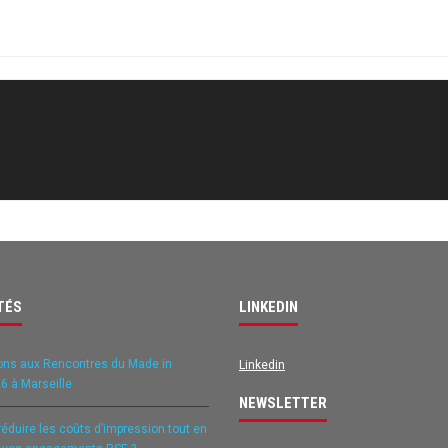
TÉS
LINKEDIN
ons aux Rencontres du Made in
Linkedin
6 à Marseille
NEWSLETTER
duire les coûts d’impression tout en