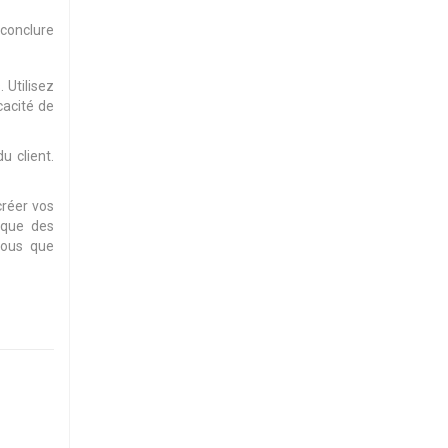
 conclure
 Utilisez
cacité de
u client.
créer vos
 que des
vous que