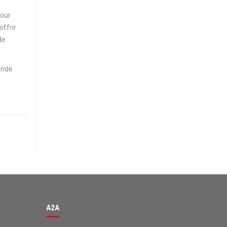
pour
offrir
de
onde
Avis des clients pour
A2A
98%
EXCELLENT
Recommandé sur
ProvenExpert.com
4,63 / 5.00
A2A
131
42