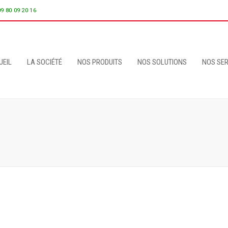
09 80 09 20 16
UEIL
LA SOCIÉTÉ
NOS PRODUITS
NOS SOLUTIONS
NOS SER