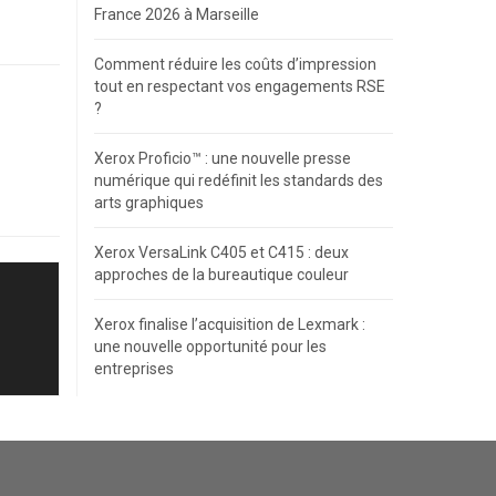
France 2026 à Marseille
Comment réduire les coûts d’impression
tout en respectant vos engagements RSE
?
Xerox Proficio™ : une nouvelle presse
numérique qui redéfinit les standards des
arts graphiques
Xerox VersaLink C405 et C415 : deux
approches de la bureautique couleur
Xerox finalise l’acquisition de Lexmark :
une nouvelle opportunité pour les
entreprises
Avis des clients pour
A2A
98%
EXCELLENT