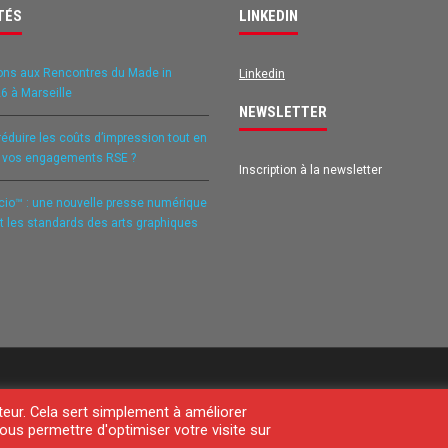
TÉS
LINKEDIN
ons aux Rencontres du Made in
Linkedin
6 à Marseille
NEWSLETTER
duire les coûts d’impression tout en
t vos engagements RSE ?
Inscription à la newsletter
icio™ : une nouvelle presse numérique
it les standards des arts graphiques
teur. Cela sert simplement à améliorer
ous permettre d'optimiser votre visite sur