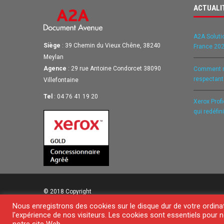
ACTUALI
A2A Soluti
Siège
: 39 Chemin du Vieux Chêne, 38240
France 202
Meylan
Agence
: 29 rue Antoine Condorcet 38090
Comment ré
respectan
Villefontaine
Tel
: 04 76 41 19 20
Xerox Prof
qui redéfin
© 2018 Copyright
Nous enregistrons des cookies sur le disque dur de votre ordina
l'expérience de nos visiteurs. Les cookies sont essentiels pour n