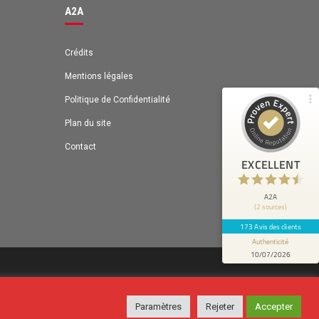
Recommandé sur
A2A
ProvenExpert.com
4,63 / 5.00
131
Crédits
42
Avis sur
Mentions légales
Avis de 1 autre source
ProvenExpert.com
Politique de Confidentialité
ProvenExpert.com
Voir le profil sur
Plan du site
Anonyme
Contact
4
EXCELLENT
Bénéfices: Gain de temps
A2A
(2 sources)
173 Avis des clients
Authenticité
10/07/2026
Paramètres
Rejeter
Accepter