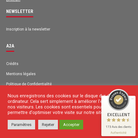
NEWSLETTER
Inscription à la newsletter
A2A
Avis des clients pour
A2A
Crédits
Mentions légales
EXCELLENT
98%
Recommandé sur
Politique de Confidentialité
ProvenExpert.com
4,63 / 5.00
Plan du site
Nous enregistrons des cookies sur le disque dur de votre
ordinateur. Cela sert simplement à améliorer l'expérience de
131
42
Contact
nos visiteurs. Les cookies sont essentiels pour nous
Avis sur
permettre d'optimiser votre visite sur notre site Web.
EXCELLENT
Avis de 1 autre source
ProvenExpert.com
Paramètres
Rejeter
Accepter
© 2018 Copyright
173 Avis des clients
ProvenExpert.com
Voir le profil sur
Authenticité