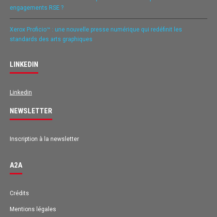
engagements RSE ?
Xerox Proficio™ : une nouvelle presse numérique qui redéfinit les
standards des arts graphiques
LINKEDIN
Linkedin
NEWSLETTER
Inscription à la newsletter
A2A
Avis des clients pour
A2A
Crédits
Mentions légales
EXCELLENT
98%